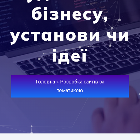
бізнесу,
установи чи
ідеї
Головна
»
Розробка сайтів за
тематикою